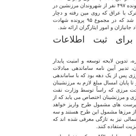
وبهره برداری تحویل کشاورزان شد. همچنین به پرونده ۴۹۷ نفر از شهروندان مرزنشین در
 با عراق که روی مین رفته و دچار
آسیب دیدگی شده و یا فوت کرده اند، رسیدگی شد که در مجموع ۹۵ پرونده شهادت
 اندازی سامانه API برای ثبت اطلاعات
، تدوین لايحه توسعه و امنيت پايدار
تدبیر آیین نامه ساماندهی مبادلات
 پس از یک دهه بود که با ساماندهی
پایان امسال مبلغ لازم به مرزنشینان
 مرزی که راساً توسط وزارت نفت
مسائل مرزی و مرزنشینان اختصاص می یابد که از
پرست های مشمول طرح واریز خواهد
 روستای تا عمق ۲۰ کیلومتری از مرزها مشمول این طرح هستند و سه
مالی نیز به تازگی معرفی شده اند که
زیت استفاده کنند.