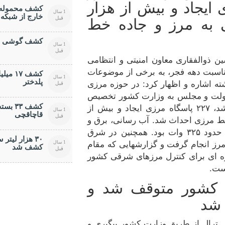
گاه مرزی ایجاد و بیش از هزار
کشف محموله س
1 سال
خارج از شبکه 
قبل
 به مرز و جاده خط
کشف گوشی ها
1 سال
قبل
ن ذوالفقاری معاون امنیتی و انتظامی
اسبت دهه فجر، به برخی از موضوعات
کشف ۱۷
1 سال
پلدختر
وزه امنیت در طول ۷ سال گذشته اشاره و اظهار کرد: در حوزه مرزی
قبل
 دولت و مجلس به وزارت کشور تخصیص
کشف ۳۳
داده شد، حدود ۳۰۰ کیلومتر انسداد مرز انجام شد، ۲۲۷ پاسگاه مرزی ایجاد و بیش از
1 سال
قاچاقچی
قبل
خط مرزی احداث شد. آب رسانی، برق و
گاز رسانی به پاسگاههای مرزی انجام شد که در حدود ۳۲۵ وات بود. همچنین در شرق
۳۰ هزار ليت
1 سال
مرز انجام گرفت و گزارشهایی که مقام
کشف شد
قبل
ژه ای برای کنترل مرزهای شرقی کشور
ست.
ت کشور متوقف شد و
 شد
 ترال از طریق وزارت کشور پیگیری و