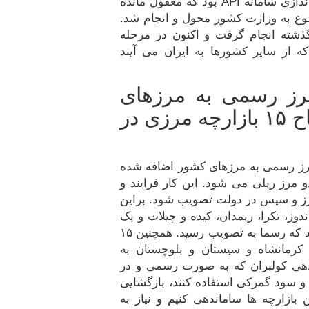
وی ادامه داد:یکی از اقدامات مهم و اثرگذار راه اندازی سامانه API بود که مغفول مانده
ضوع به وزارت کشور محول و انجام شد.
شته انجام گرفت و اکنون در مرحله
 از سایر کشورها به ایران می آیند
 ۷ سال گذشته ۱۳ مرز رسمی به مرزهای
کشور اضافه شده است/ افتتاح ۱۵ بازارچه مرزی در
قاری تصریح کرد: درطی ۷ سال گذشته ۱۳ مرز رسمی به مرزهای کشور اضافه شده
ایی و دو مرز ریلی می شود. این کار فرایند و
مرز و سپس در دولت تصویب شود. براین
، تکرا، ریمدان، کیده و چیلات و یک
مرز بندر کاسپین و دو مرز ریلی آستارا و شفیق بود که رسما به تصویب رسید. همچنین ۱۵
ن، کردستان، کرمانشاه و سیستان و بلوچستان به
زارچه برای ساماندهی کولبران که به صورت رسمی و در
و سود گمرکی استفاده کنند، بازگشایی
 بازارچه ها ساماندهی کنیم و نیاز به