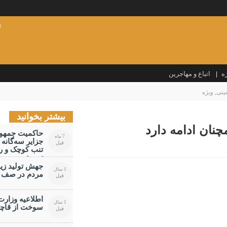
ا
ه
اتباع و مهاجرین
نیتی
,
ویژه
بیشتر بخوانید
نان ادامه دارد
حاکمیت جمهور
7 ماه
جزایر سه‌گانه
قبل
تنب کوچک و را
تحریف
جهش تولید زی
1 سال
مردم در صف م
قبل
اطلاعیه وزارت
1 سال
سوخت از قاچا
قبل