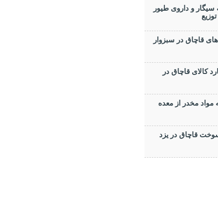
يگار و داروی طيور
توزيع
ی قاچاق در سبزوار
 ميليارد کالای قاچاق در
 بسته مواد مخدر از معده
ر سوخت قاچاق در يزد