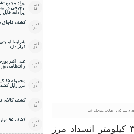
ایراد مجمع تش
1 سال
قبل
ایرادات قابل 
کشف قاچاق سو
1 سال
قبل
شرایط امنیتی
1 سال
قرار دارد
قبل
علی اکبر پورج
1 سال
و انتظامی وز
قبل
محمو
1 سال
مرز زابل کش
قبل
کشف کالای قاچ
1 سال
قبل
ام شد که در نهایت متوقف شد
کشف ۹۵ ميليارد ريال کالای قاچاق
1 سال
قبل
در طول ۷ سال گذشته ۳۰۰ کیلومتر انسداد مرز