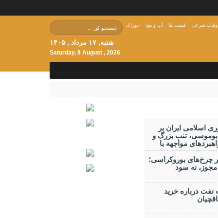
وقات شرعی
قیمت ها
آب و هوا
خوراک
شنبه, ۱۷ مرداد , ۱۴۰۵
Saturday, 8 August , 2026
ی اسلامی ایران بر
 بوموسی، تنب بزرگ و‌
هبردهای مواجهه با
ر چرخ‌های بوروکراسی؛
جوز، نه سود
 نفت درباره خرید
قچیان