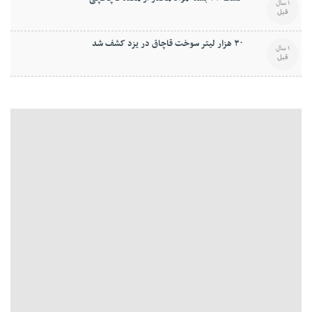
1 سال
قبل
۳۰ هزار ليتر سوخت قاچاق در يزد کشف شد
1 سال
قبل