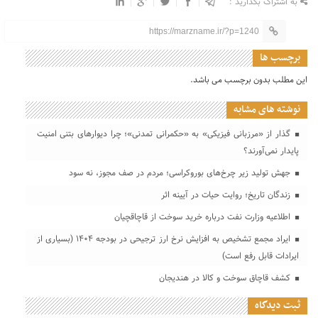
به اشتراک بگذارید :
https://marzname.ir/?p=1240
برچسب ها
این مطلب بدون برچسب می باشد.
نوشته های مشابه
گذار از «مرزبانی فیزیکی» به «حکمرانی تمدنی»؛ چرا دیوارهای بتنی امنیت
پایدار نمی‌آورند؟
جهش تولید زیر چرخ‌های بوروکراسی؛ مردم در صف مجوز، نه سود
زندگان تاریخ؛ روایت حیات در آیینه اثر
اطلاعیه وزارت نفت درباره خرید سوخت از قاچاقچیان
ایراد مجمع تشخیص به افزایش نرخ ارز ترجیحی در بودجه ۱۴۰۴ (بسیاری از
ایرادات قابل رفع است)
کشف قاچاق سوخت و کالا در هندیجان
ثبت دیدگاه