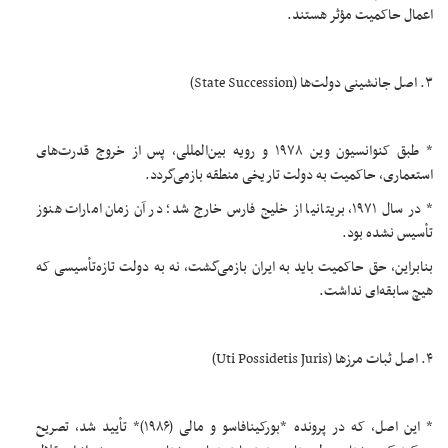
اعمال حاکمیت مؤثر هستند.
۳. اصل جانشینی دولت‌ها (State Succession)
* طبق کنوانسیون وین ۱۹۷۸ و رویه بین‌المللی، پس از خروج قدرت‌های
استعماری، حاکمیت به دولت تاریخی منطقه بازمی‌گردد.
* در سال ۱۹۷۱، بریتانیا از خلیج فارس خارج شد؛ در آن زمان امارات هنوز
تأسیس نشده بود.
بنابراین، حق حاکمیت باید به ایران بازمی‌گشت، نه به دولت تازه‌تأسیسی که
هیچ سابقه‌ای نداشت.
۴. اصل ثبات مرزها (Uti Possidetis Juris)
* این اصل، که در پرونده *بورکینافاسو و مالی (۱۹۸۶)* تأیید شد، تصریح