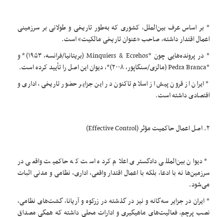
* بر اساس عرف بین‌الملل، کشوری که به‌طور تاریخی و طولانی بر سرزمینی
اعمال اقتدار داشته، صاحب «عنوان تاریخی مالکیت» است.
* در پرونده‌هایی چون *Minquiers & Ecrehos (بریتانیا/فرانسه، ۱۹۵۳)* و
*Pedra Branca (مالزی/سنگاپور، ۲۰۰۸)*، دیوان این اصل را تأیید کرده است.
* ایران از قرون پیش از اسلام تاکنون در این جزایر حضور تاریخی، اداری و
اقتصادی داشته است.
۲. اصل اعمال حاکمیت مؤثر (Effective Control)
* دیوان بین‌المللی دادگستری اعلام کرده است که حاکمیت واقعی در
سرزمین‌ها نه با ادعا، بلکه با اعمال اقتدار واقعی، اداری، نظامی و مدنی اثبات
می‌شود.
* ایران در جزایر سه‌گانه و نیز در گذشته در زرکوه و آریانا، گشت‌های نظامی،
نصب پرچم، فعالیت‌های ماهیگیری و ادارات محلی داشته که همگی مصداق