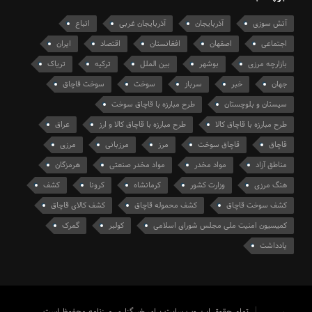
آتش سوزی
آذربایجان
آذربایجان غربی
اتباع
اجتماعی
اصفهان
افغانستان
اقتصاد
ایران
بازارچه مرزی
بوشهر
بین الملل
ترکیه
تریاک
جهان
خبر
سرباز
سوخت
سوخت قاچاق
سیستان و بلوچستان
طرح مبارزه با قاچاق سوخت
طرح مبارزه با قاچاق کالا
طرح مبارزه با قاچاق کالا و ارز
عراق
قاچاق
قاچاق سوخت
مرز
مرزبانی
مرزی
مناطق آزاد
مواد مخدر
مواد مخدر صنعتی
هرمزگان
هنگ مرزی
وزارت کشور
کرمانشاه
کرونا
کشف
کشف سوخت قاچاق
کشف محموله قاچاق
کشف کالای قاچاق
کمیسیون امنیت ملی مجلس شورای اسلامی
کولبر
گمرک
یادداشت