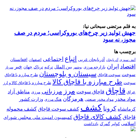
به قلم مرتضی سبحانی نیا:
جهش تولید زیر چرخ‌های بوروکراسی؛ مردم در صف
مجوز، نه سود
برچسب ها
اتباع
اجتماعی
آذربایجان غربی
افغانستان
اصفهان
آتش سوزی
آذربایجان
اقتصاد
ایران
خبر
بین الملل
جهان
بازارچه مرزی
ترکیه
تریاک
بوشهر
سرباز
سیستان و بلوچستان
سوخت
سوخت قاچاق
طرح مبارزه با قاچاق
طرح مبارزه با قاچاق کالا
سوخت
طرح مبارزه با قاچاق کالا و ارز
قاچاق
مرز
مرزبانی
قاچاق سوخت
مناطق آزاد
عراق
مرزی
هرمزگان
مواد مخدر
وزارت کشور
مواد مخدر صنعتی
هنگ مرزی
کشف
کرونا
کشف سوخت قاچاق
کشف محموله
کرمانشاه
کشف کالای قاچاق
قاچاق
کمیسیون امنیت ملی مجلس شورای
اسلامی
کولبر
گمرک
یادداشت