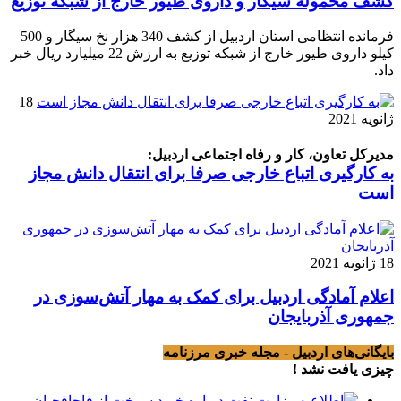
کشف محموله سيگار و داروی طيور خارج از شبکه توزيع
فرمانده انتظامی استان اردبیل از کشف 340 هزار نخ سيگار و 500
کيلو داروی طيور خارج از شبکه توزيع به ارزش 22 ميليارد ريال خبر
داد.
18
ژانویه 2021
مدیرکل تعاون، کار و رفاه اجتماعی اردبیل:
به کارگیری اتباع خارجی صرفا برای انتقال دانش مجاز
است
18 ژانویه 2021
اعلام آمادگی اردبیل برای کمک به مهار آتش‌سوزی در
جمهوری آذربایجان
بایگانی‌های اردبیل - مجله خبری مرزنامه
چیزی یافت نشد !