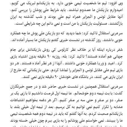
وی افزود: تیم ما شخصیت تیمی خوبی دارد. به بازیکنانم تبریک می گویم.
امیدوارم بازیکنان ما مصدوم نباشند. باید شرایط ملی پوشان را بررسی کنم.
آنها مقابل تونس و الجزایر همراه تیم ملی بودند و شب گذشته به ایران
بازگشتند. مسئولیت بازیکنان با من است و نمی دانم این چه شرایطی است.
سرمربی استقلال تاکید کرد: شما دیدید که دو بازیکن ملی پوش ما چه عملکرد
خوبی داشتند. روز گذشته در نشست خبری گفتم بازیکنان ما بسیار آماده اند.
شفر درباره اینکه آیا بر خلاف نظر کارلوس کی روش بازیکنانش برای جام
جهانی هم آماده هستند؟ تاکید کرد: بله، روزبه ۹۰ دقیقه بدون اشتباه بازی
کرد. امید و وریا عملکرد خوبی داشتند. آنها از هر نظر آماده هستند. هر دو
بازی تیم ملی مقابل تونس و الجزایر را تماشا کردم. حتی بازیکنانی که خارج از
ایران بازی می کنند، در باشگاه های خودشان ۹۰ دقیقه بازی نمی کنند.
سرمربی استقلال همچنین در نشست خبری حاضر شد و در جمع خبرنگاران
گفت: بابت نیمه دوم خوشحالم. ما نیمه اول فرصت داشتیم تا بازی یک بر
صفر، دو بر صفر و حتی سه بر صفر کنیم. اگر هر دفعه بخواهیم اشتباهات
مشابه را تکرار کنیم نمی توانیم به گل برسیم. بعد از نیمه اول خیلی بلند با
بازیکنانم صحبت کردم. به آنها گفتم که باید در نیمه دوم همه شخصیت تیمی
ما را ببینند. نمی خواستم ملی پوشانم را به بازی ببرم چون خیلی خسته بودند