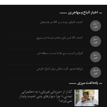
اخبار اتباع و مهاجرین
کشف قاچاق سوخت و کالا در هندیجان
1 سال
قبل
کشف ۵۷ ليتر مايع مخدر شيشه در نيمروز
1 سال
قبل
افزایش امنیت مرز ها با نشست منطقه ای
1 سال
قبل
شرایط صدور کارت بانکی برای اتباع خارجی
5 سال
قبل
یادداشت مرزی
گذار از «مرزبانی فیزیکی» به «حکمرانی
تمدنی»؛ چرا دیوارهای بتنی امنیت پایدار
نمی‌آورند؟