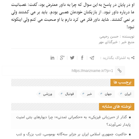
او در پایان در پاسخ به این سوال که چرا به داور معترض بود، گفت: عصبانیت
ما درباره داور نبود. از بازیکنان خودمان عصبی بودم. باید بر می گشتند ولی
بر نمی گشتند. شاید داور فکر می کرد دارم با او صحبت می کنم ولی اینگونه
نبود!
نویسنده : حسن رحیمی
منبع خبر : خبرگذای مهر
به اشتراک بگذارید :
https://marzname.ir/?p=1
برچسب ها
ایران
جهان
خبر
فوتبال
ورزشی
نوشته های مشابه
گذار از «مرزبانی فیزیکی» به «حکمرانی تمدنی»؛ چرا دیوارهای بتنی امنیت
پایدار نمی‌آورند؟
حاکمیت جمهوری اسلامی ایران بر جزایر سه‌گانه بوموسی، تنب بزرگ و‌ تنب