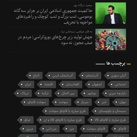
سعید درگاه پور
حاکمیت جمهوری اسلامی ایران بر جزایر سه‌گانه
بوموسی، تنب بزرگ و‌ تنب کوچک و راهبردهای
مواجهه با تحریف
به قلم مرتضی سبحانی نیا:
جهش تولید زیر چرخ‌های بوروکراسی؛ مردم در
صف مجوز، نه سود
برچسب ها
آتش سوزی
آذربایجان
آذربایجان غربی
اتباع
اجتماعی
اصفهان
افغانستان
اقتصاد
ایران
بازارچه مرزی
بوشهر
بین الملل
ترکیه
تریاک
جهان
خبر
سرباز
سوخت
سوخت قاچاق
سیستان و بلوچستان
طرح مبارزه با قاچاق سوخت
طرح مبارزه با قاچاق کالا
طرح مبارزه با قاچاق کالا و ارز
عراق
قاچاق
قاچاق سوخت
مرز
مرزبانی
مرزی