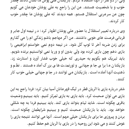
ولی از دو نفر از آنها استفاده کردم. بازیکنان ملی پوش ما نشان دادند چقدر
خوب و با شخصیت هستند. من این را راجع به ملی پوشان خودمان می گویم
چون من سرمربی استقلال هستم. همه دیدند که ملی پوشان ما چقدر خوب
کار کردند.
وی درباره تغییر استقلال با حضور ملی پوشان اظهار کرد: در نیمه اول جابر و
قربانی فرصت های خوبی داشتند. من اگر مهاجم باشم زندگی ام را می گذارم
برای زدن ضربه آخر تا توپ گل شود. در نیمه دوم نمی خواستم ابراهیمی را
بازی دهم چون بازی کرده بود ولی بدون او و وریا نمی توانستیم برنده شویم.
باید تبریک هم بگویم به حیدری که خیلی خوب فشار آورد و استارت زد.
بازیکنان ما برای جام جهانی و تورنمنت های بزرگ آماده هستند. نظم و
ذهنیت آنها آماده است. بازیکنان می توانند در جام جهانی خیلی خوب کار
کنند.
شفر درباره بازی با الریان قطر در لیگ قهرمانان آسیا بیان کرد: فردا راجع به این
بازی می توان صحبت کرد. باید بازی به بازی تمرکز کنیم. باید ببینیم وضعیت
باقری چگونه است. شاید تیام بتواند بازی کند. باید ببینیم فردا به چه شکلی
خواهد بود. باید با بازیکنان صحبت کنیم و ببینیم شرایطمان چگونه است.
بردن و پیروزی ما برای بازیکنان خیلی مهم است. آنها می توانند نتیجه بازی را
عوض کنند و می شود این روحیه را در بازی با الریان هم حفظ کنیم.