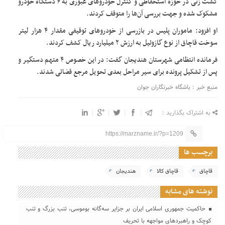
گشت زنی در حوزه استحفاظی و کنترل خودرو‌های عبوری به ۴ دستگاه خودرو
مشکوک شده و جهت بررسی آن‌ها را متوقف کردند.
او افزود: ماموران پلیس در بازرسی از خودرو‌های توقیفی مقدار ۴ هزار لیتر
سوخت قاچاق از نوع گازوئیل به ارزش ۲ میلیارد ریال کشف کردند.
فرمانده انتظامی شهرستان هندیجان گفت: در این خصوص ۴ متهم دستگیر و
پس از تشکیل پرونده برای سیر مراحل بعدی تحویل مرجع قضائی شدند.
منبع خبر : باشگاه خبرنگاران جوان
به اشتراک بگذارید :
https://marzname.ir/?p=1209
برچسب ها
قاچاق
قاچاق کالا
هندیجان
نوشته های مشابه
حاکمیت جمهوری اسلامی ایران بر جزایر سه‌گانه بوموسی، تنب بزرگ و‌ تنب
کوچک و راهبردهای مواجهه با تحریف