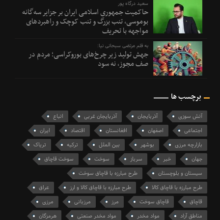
سعید درگاه پور
حاکمیت جمهوری اسلامی ایران بر جزایر سه‌گانه
بوموسی، تنب بزرگ و‌ تنب کوچک و راهبردهای
مواجهه با تحریف
به قلم مرتضی سبحانی نیا:
جهش تولید زیر چرخ‌های بوروکراسی؛ مردم در
صف مجوز، نه سود
برچسب ها
آتش سوزی
آذربایجان
آذربایجان غربی
اتباع
اجتماعی
اصفهان
افغانستان
اقتصاد
ایران
بازارچه مرزی
بوشهر
بین الملل
ترکیه
تریاک
جهان
خبر
سرباز
سوخت
سوخت قاچاق
سیستان و بلوچستان
طرح مبارزه با قاچاق سوخت
طرح مبارزه با قاچاق کالا
طرح مبارزه با قاچاق کالا و ارز
عراق
قاچاق
قاچاق سوخت
مرز
مرزبانی
مرزی
مناطق آزاد
مواد مخدر
مواد مخدر صنعتی
هرمزگان