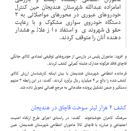
امامزاده عبدالله شهرستان هندیجان حین کنترل
خودرو‌های عبوری در محور‌های مواصلاتی به ۳
دستگاه خودروی سواری مشکوک و با رعایت
حقوق شهروندی و استفاده از علائم هشدار
دهنده آنان را متوقف کردند.
و افزود: ماموران پلیس در بازرسی از خودرو‌های توقیفی تعدادی کالای خانگی
قاچاق فاقد هرگونه مدارک مثبته گمرکی کشف کردند.
فرمانده انتظامی شهرستان هندیجان با بیان اینکه کارشناسان ارزش کالای
کشف شده را بالغ بر ۴ میلیارد ریال برآورد کردند، گفت: در این رابطه ۳ متهم
دستگیر و ضمن تشکیل پرونده مقدماتی به مرجع قضائی تحویل داده شد.
کشف ۴ هزار لیتر سوخت قاچاق در هندیجان
سرهنگ کامران خوشناموند گفت: در راستای اجرای طرح ارتقاء امنیت
اجتماعی و مبارزه با قاچاق کالا ماموران انتظامی شهرستان هندیجان، حین