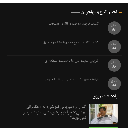
اخبار اتباع و مهاجرین
کشف قاچاق سوخت و کالا در هندیجان
1 سال
قبل
کشف ۵۷ ليتر مايع مخدر شيشه در نيمروز
1 سال
قبل
افزایش امنیت مرز ها با نشست منطقه ای
1 سال
قبل
شرایط صدور کارت بانکی برای اتباع خارجی
5 سال
قبل
یادداشت مرزی
گذار از «مرزبانی فیزیکی» به «حکمرانی
تمدنی»؛ چرا دیوارهای بتنی امنیت پایدار
نمی‌آورند؟