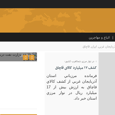
اتباع و مهاجرین
ربایجان غربی
,
ایران
,
قاچاق
اطلاعیه وزارت نفت د
قاچاقچیان
در نوار مرزی شمالغرب کشور؛
کشف ۱۷ ميليارد کالای قاچاق
فرمانده مرزباني استان
آذربايجان غربي از کشف کالاي
قاچاق به ارزش بيش از 17
ميليارد ريال در نوار مرزي
استان خبر داد.