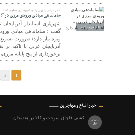
در دیدار با وزیر راه و شهرسازی مطرح شد؛
ساماندهی مبادی ورودی مرزی در آذربا
شهریاری استاندار آذربایجان 
18 ژانویه 2021
گفت : ساماندهی مبادی ورودی
ویژه نیاز دارد/ ضرورت تسریع د
آذربایجان غربی با تاکید بر
برخورداری از پنج پایانه مرزی، 
2
1
اخبار اتباع و مهاجرین
کشف قاچاق سوخت و کالا در هندیجان
1 سال
قبل