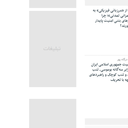
از «مرزبانی فیزیکی» به
انی تمدنی»؛ چرا
های بتنی امنیت پایدار
ورند؟
رگاه پور
ت جمهوری اسلامی ایران
ایر سه‌گانه بوموسی، تنب
و‌ تنب کوچک و راهبردهای
ه با تحریف