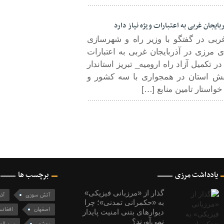
یجان غربی به اعتبارات ویژه نیاز دارد
غربی در گفتگو با وزیر راه و شهرسازی
 مرزی در آذربایجان غربی به اعتبارات
ر تکمیل آزاد راه ارومیه_ تبریز استاندار
 نقش استان در همجواری با سه کشور و
خواستار تامین منابع […]
یادداشت مرزی
برچسب ها
گذار از «مرزبانی فیزیکی»
آتش سوزی
آذ
به «حکمرانی تمدنی»؛ چرا
اصفهان
افغانس
دیوارهای بتنی امنیت پایدار
نمی‌آورند؟