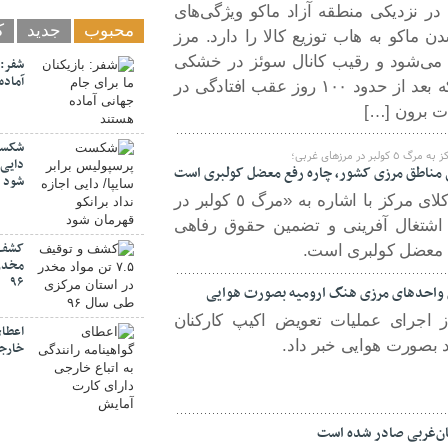
 در نزدیکی منطقه آزاد ماکو ویژگی‌های
محبوب
جدید
ک
دن ماکو به هاب توزیع کالا را دارد. مرز
ب می‌شود و رقیب کانال سوئز در خشکی
شفر: 
آماده
است. خرداد ماه امسال بود که بعد از حدود ۱۰۰ روز عقب افتادگی در
ات برون […]
شکست 
 مرزهای غربی؛
دایی 
 مناطق مرزی کشور، چاره رفع معضل کولبری است
شود
​کمیسیون حقوق بشر کانون وکلای مرکز با اشاره به «مرگ ٥ کولبر در
 اشتغال آفرینی و تضمین حقوق رفاهی
 معضل کولبری است.
مخدر 
۹۶
 واحد‌های مرزی هنگ ارومیه بصورت هوایی
ز اجرای عملیات تعویض اکیپ کارکنان
اعطای
د بصورت هوایی خبر داد.
خارجی