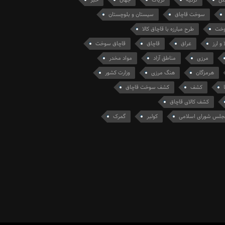
لل
ترکیه
تریاک
جهان
خبر
سوخت قاچاق
سیستان و بلوچستان
سوخت
طرح مبارزه با قاچاق کالا
 و ارز
عراق
قاچاق
قاچاق سوخت
مرزی
مناطق آزاد
مواد مخدر
هرمزگان
هنگ مرزی
وزارت کشور
کشف
کشف سوخت قاچاق
کشف کالای قاچاق
جلس شورای اسلامی
کولبر
گمرک