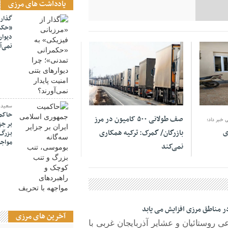
یادداشت های مرزی
گذار 
«حکمر
دیوار
نمی‌آ
15 مارس 2021
سعید د
حاکمی
صف طولانی ۵۰۰ کامیون‌ در مرز
 خبر داد؛
بر جز
ی
بازرگان/ گمرک: ترکیه همکاری
بزرگ 
مواجه
نمی‌کند
 مناطق مرزی افزایش می یابد
آخرین های مرزی
ی روستائیان و عشایر آذربایجان غربی با