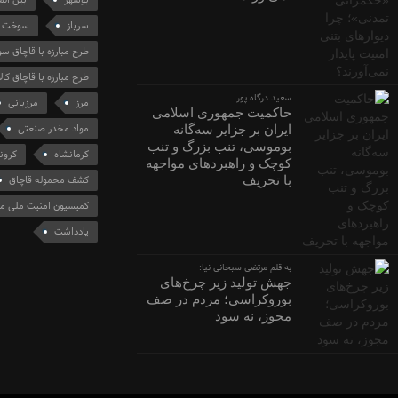
بوشهر
بین الم
سرباز
سوخت
طرح مبارزه با قاچاق 
طرح مبارزه با قاچاق کالا
سعید درگاه پور
مرز
مرزبانی
حاکمیت جمهوری اسلامی
مواد مخدر صنعتی
ایران بر جزایر سه‌گانه
بوموسی، تنب بزرگ و‌ تنب
کرمانشاه
کرونا
کوچک و راهبردهای مواجهه
با تحریف
کشف محموله قاچاق
کمیسیون امنیت ملی م
یادداشت
به قلم مرتضی سبحانی نیا:
جهش تولید زیر چرخ‌های
بوروکراسی؛ مردم در صف
مجوز، نه سود