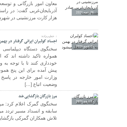
معاون امور بازرگانی و توس
26 ژانویه 2021
هزار کارت مرزنشینی در شهر
خطیب‌زاده:
اجساد کولبران ایرانی گرفتار در بهم
26 ژانویه 2021
سخنگوی دستگاه دیپلماسی 
همواره تاکید داشته اند که ا
خودداری کنند تا با توجه به
پیش آمده برای این پنج هم
وزارت امور خارجه در پاسخ 
وضعیت اتباع […]
مرز بازرگان بازگشایی شد
25 ژانویه 2021
سخنگوی گمرک اعلام کرد: مرز
سابقه و انسداد مسیر تردد مر
تلاش همکاران گمرکی بازگشای