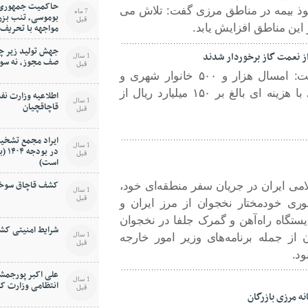
حاکمیت جمهوری اس
فوذ بیمه در مناطق مرزی گفت: تلاش می
7 ماه
بوموسی، تنب بزر
قبل
این مناطق افزایش یابد.
مواجهه با تحریف
جهش تولید زیر چر
1 سال
صف مجوز، نه سو
قبل
رییس اداره گاز سردشت گفت: امسال هزار و ۵۰۰ خانوار شهری و
روستایی این شهرستان مرزی با هزینه ای بالغ بر ۱۵۰ میلیارد ریال از
اطلاعیه وزارت نف
1 سال
قاچاقچیان
قبل
ایراد مجمع تشخیص
1 سال
در ب
قبل
است)
کشف قاچاق سوخت 
می ایران در جریان سفر منطقه‌ای خود،
1 سال
قبل
وری خودمختار نخجوان از مرز ایران و
 ایستگاه راه‌آهن و گمرک جلفا در نخجوان
شرایط امنیتی کشو
1 سال
 از جمله برنامه‌های وزیر امور خارجه
قبل
ود.
علی اکبر پورجمشی
1 سال
انتظامی وزارت ک
قبل
نه مرزی بازرگان