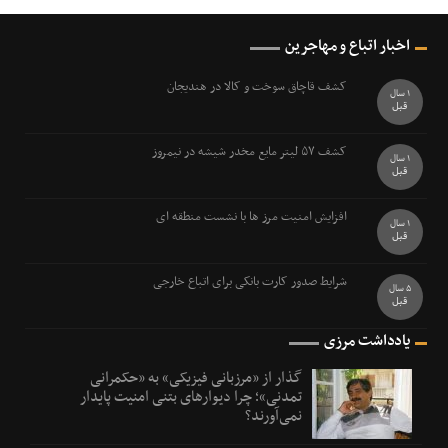
اخبار اتباع و مهاجرین
کشف قاچاق سوخت و کالا در هندیجان
1 سال
قبل
کشف ۵۷ ليتر مايع مخدر شيشه در نيمروز
1 سال
قبل
افزایش امنیت مرز ها با نشست منطقه ای
1 سال
قبل
شرایط صدور کارت بانکی برای اتباع خارجی
5 سال
قبل
یادداشت مرزی
گذار از «مرزبانی فیزیکی» به «حکمرانی
تمدنی»؛ چرا دیوارهای بتنی امنیت پایدار
نمی‌آورند؟