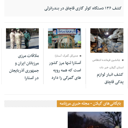
کشف ۱۳۶ دستگاه کولر گازی قاچاق در بندرانزلی
26 ژانویه 2021
18 ژانویه 2021
24 اکتبر 2024
ملاقات مرزی
مدیرکل گمرک آستارا:
جانشين فرمانده انتظامی
آستارا تنها مرز کشور
مرزبانان ایران و
استان گيلان خبر داد؛
است که همه رویه
جمهوری آذربایجان
کشف انبار لوازم
های گمرکی را دارد
در آستارا
يدکی قاچاق
بایگانی‌های گیلان - مجله خبری مرزنامه