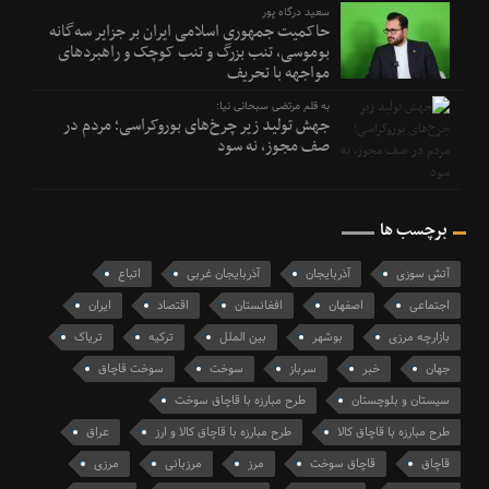
سعید درگاه پور
حاکمیت جمهوری اسلامی ایران بر جزایر سه‌گانه
بوموسی، تنب بزرگ و‌ تنب کوچک و راهبردهای
مواجهه با تحریف
به قلم مرتضی سبحانی نیا:
جهش تولید زیر چرخ‌های بوروکراسی؛ مردم در
صف مجوز، نه سود
برچسب ها
آتش سوزی
آذربایجان
آذربایجان غربی
اتباع
اجتماعی
اصفهان
افغانستان
اقتصاد
ایران
بازارچه مرزی
بوشهر
بین الملل
ترکیه
تریاک
جهان
خبر
سرباز
سوخت
سوخت قاچاق
سیستان و بلوچستان
طرح مبارزه با قاچاق سوخت
طرح مبارزه با قاچاق کالا
طرح مبارزه با قاچاق کالا و ارز
عراق
قاچاق
قاچاق سوخت
مرز
مرزبانی
مرزی