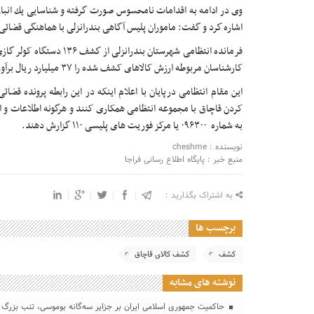
وی در ادامه به اقدامات نامحسوس صورت گرفته و شناسايی يك انبار
اشاره كرد و گفت: ماموران پليس آگاهی بندرانزلی با هماهنگی قضائی
فرمانده انتظامی شهرستان بندر
کارشناسان مربوطه ارزش کالاهای کشف شده را ۳۷ ميليارد ريال برآورد كردند.
اين مقام انتظامی درپايان با اعلام اينکه در اين رابطه پرونده ق
کردن قاچاق با مجموعه انتظامی همکاری کنند و هرگونه اطلاعات و اخ
به شماره ۰۹۶۳۰۰ يا مرکز فوريت های پليسی ۱۱۰ گزارش دهند.
نویسنده : cheshme
منبع خبر : پایگاه اطلاع رسانی فراجا
به اشتراک بگذارید :
برچسب ها
کشف
کشف کالای قاچاق
نوشته های مشابه
حاکمیت جمهوری اسلامی ایران بر جزایر سه‌گانه بوموسی، تنب بزرگ 