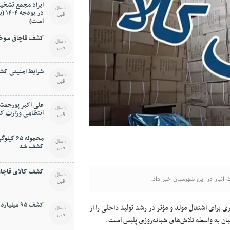
ایراد مجمع تشخیص
1 سال
در ب
قبل
است)
کشف قاچاق سوخت 
1 سال
قبل
شرایط امنیتی کشو
1 سال
قبل
علی اکبر پورجمشی
1 سال
انتظامی وزارت ک
قبل
محموله ۵
1 سال
کشف شد
قبل
کشف کالای قاچاق 
1 سال
قبل
کشف ۹۵ ميليارد ريال کالای قاچاق
 برای اشتغال مولد و مؤثر در رشد توليد داخلی را از
1 سال
قبل
ان به واسطه تلاش‌های شبانه‌روزی پليس است.