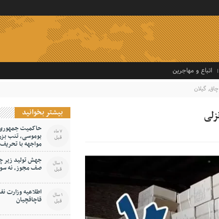
اتباع و مهاجرین
چاق
,
گیلان
بیشتر بخوانید
حاکمیت جمهوری اس
7 ماه
بوموسی، تنب بزر
قبل
مواجهه با تحریف
جهش تولید زیر چر
1 سال
صف مجوز، نه سو
قبل
اطلاعیه وزارت نف
1 سال
قاچاقچیان
قبل