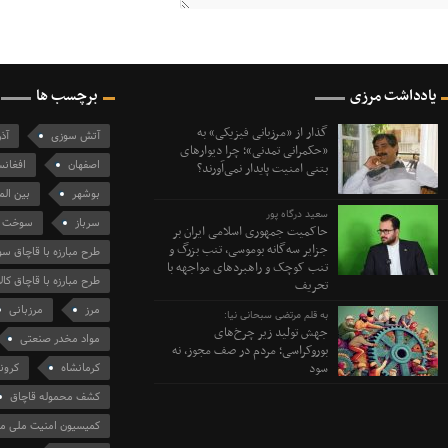
یادداشت مرزی
برچسب ها
گذار از «مرزبانی فیزیکی» به
آتش سوزی
آذ
«حکمرانی تمدنی»؛ چرا دیوارهای
اصفهان
افغانس
بتنی امنیت پایدار نمی‌آورند؟
بوشهر
بین الم
سعید درگاه پور
سرباز
سوخت
حاکمیت جمهوری اسلامی ایران بر
جزایر سه‌گانه بوموسی، تنب بزرگ و‌
طرح مبارزه با قاچاق 
تنب کوچک و راهبردهای مواجهه با
طرح مبارزه با قاچاق کالا
تحریف
مرز
مرزبانی
به قلم مرتضی سبحانی نیا:
جهش تولید زیر چرخ‌های
مواد مخدر صنعتی
بوروکراسی؛ مردم در صف مجوز، نه
سود
کرمانشاه
کرونا
کشف محموله قاچاق
کمیسیون امنیت ملی م