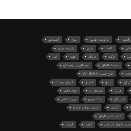
ربایجان
آذربایجان غربی
اتباع
اجتماعی
تان
اقتصاد
ایران
بازارچه مرزی
لل
ترکیه
تریاک
جهان
خبر
سوخت قاچاق
سیستان و بلوچستان
سوخت
طرح مبارزه با قاچاق کالا
 و ارز
عراق
قاچاق
قاچاق سوخت
مرزی
مناطق آزاد
مواد مخدر
هرمزگان
هنگ مرزی
وزارت کشور
کشف
کشف سوخت قاچاق
کشف کالای قاچاق
جلس شورای اسلامی
کولبر
گمرک