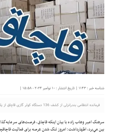
شناسه خبر : 1143 | تاریخ انتشار : 10 نوامبر 2024 - 15:58 |
فرمانده انتظامی بندرانزلی از کشف 136 دستگاه کولر گازی قاچاق از يك انبار در اين شهرستان خبر داد.
سرهنگ امير وهاب زاده با بيان اينكه قاچاق، فرصت‌های سرمايه‌گذاری
بين مي‌برد، اظهارداشت: امروز تنگ شدن عرصه برای فعاليت قاچاقچي