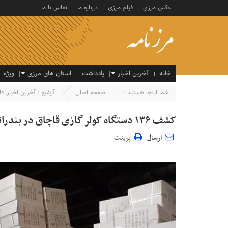
عکس مرزی
فیلم مرزی
درباره ما
تماس با ما
خانه
آخرین اخبار
یادداشت
استان های مرزی
ویژه
شما اینجا هستید :
صفحه اصلی
آرشیو :
آخرین اخبار
,
قا
کشف ۱۳۶ دستگاه کولر گازی قاچاق در بندرانزلی
ارسال
پرینت