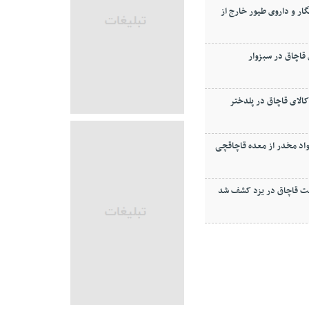
ر و داروی طيور خارج از
اچاق در سبزوار