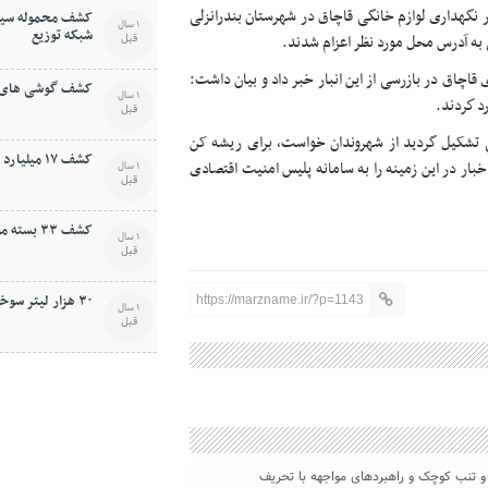
 نگهداری لوازم خانگی قاچاق در شهرستان بندرانزلی
کشف محموله سيگا
1 سال
شبکه توزيع
قبل
 به آدرس محل مورد نظر اعزام شدند.
انزلی از كشف ۱۳۶ دستگاه کولر گازی قاچاق در بازرسی از اين انبار خبر داد و بيان داشت:
کشف گوشی های ق
1 سال
قبل
ضائی تشکيل گرديد از شهروندان خواست، برای ريشه کن
کشف ۱۷ ميليارد کالای قاچاق در پلدختر
بار در اين زمينه را به سامانه پليس امنيت اقتصادی
1 سال
قبل
کشف ۳۳ بسته مواد مخدر از معده قاچاقچی
1 سال
قبل
۳۰ هزار ليتر سوخت قاچاق در يزد کشف شد
https://marzname.ir/?p=1143
1 سال
قبل
و‌ تنب کوچک و راهبردهای مواجهه با تحریف