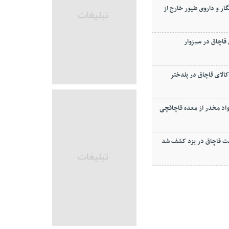
ر و داروی طيور خارج از
اچاق در سبزوار