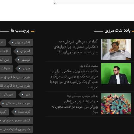
یادداشت مرزی
برچسب ها
گذار از «مرزبانی فیزیکی» به
آتش سوزی
آذ
«حکمرانی تمدنی»؛ چرا دیوارهای
اصفهان
افغانس
بتنی امنیت پایدار نمی‌آورند؟
بوشهر
بین الم
سعید درگاه پور
سرباز
سوخت
حاکمیت جمهوری اسلامی ایران بر
جزایر سه‌گانه بوموسی، تنب بزرگ و‌
طرح مبارزه با قاچاق 
تنب کوچک و راهبردهای مواجهه با
طرح مبارزه با قاچاق کالا
تحریف
مرز
مرزبانی
به قلم مرتضی سبحانی نیا:
جهش تولید زیر چرخ‌های
مواد مخدر صنعتی
بوروکراسی؛ مردم در صف مجوز، نه
سود
کرمانشاه
کرونا
کشف محموله قاچاق
کمیسیون امنیت ملی م