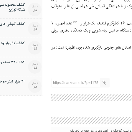
کشف محموله سيگا
ستگاه خودرو سواری مشکوک و با هماهنگی قضائی طی عملياتی آن ها را متوقف
1 سال
شبکه توزيع
قبل
وی افزود: ماموران در بازرسی از خودروهای توقيف شده موفق به کشف ۲۶۰ کيلوگرم فندق، يک هزار و ۴۴۰ عدد آبميوه، ۷
کشف گوشی های ق
1 سال
 ماشين ظرفشويی، يک دستگاه ماشين لباسشويی ويک دستگاه بخاری برقی
قبل
کشف ۱۷ ميليارد کالای قاچاق در پلدختر
1 سال
از استان های جنوبی بارگيری شده بود، اظهارداشت: در
قبل
کشف ۳۳ بسته مواد مخدر از معده قاچاقچی
1 سال
قبل
۳۰ هزار ليتر سوخت قاچاق در يزد کشف شد
https://marzname.ir/?p=1175
1 سال
قبل
و‌ تنب کوچک و راهبردهای مواجهه با تحریف