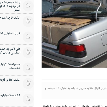
ایراد مجمع تشخیص
1 سال
در ب
قبل
است)
کشف قاچاق سوخت 
1 سال
قبل
شرایط امنیتی کشو
1 سال
قبل
علی اکبر پورجمشی
1 سال
انتظامی وزارت ک
قبل
محموله ۵
1 سال
کشف شد
قبل
کشف کالای قاچاق 
1 سال
قبل
فرمانده انتظامی استان لرستان از توقيف 6 دستگاه خودرو و کشف مقاديری انواع کالای خارجی قاچاق به ارزش 17 ميليارد و
کشف ۹۵ ميليارد ريال کالای قاچاق
1 سال
قبل
وران انتظامی پلدختر در اجرای طرح مبارزه با قاچاق