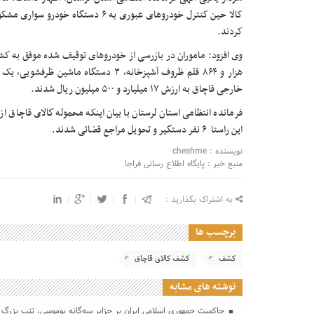
کالا حين کنترل خودروهای عبوری به ۶ د
کردند.
هزار و ۸۶۴ قلم ظروف آشپزخانه، ۳ دستگاه
خارجی قاچاق به ارزش ۱۷ ميليارد و ۵۰۰ ميليون ريال شدند.
فرمانده انتظامی استان لرستان با بيان اينکه محموله كالای قاچاق 
اين راستا ۶ نفر دستگير و تحويل مراجع قضائی شدند.
نویسنده : cheshme
منبع خبر : پایگاه اطلاع رسانی فراجا
به اشتراک بگذارید :
برچسب ها
کشف
کشف کالای قاچاق
نوشته های مشابه
حاکمیت جمهوری اسلامی ایران بر جزایر سه‌گانه بوموسی، تنب بزرگ 