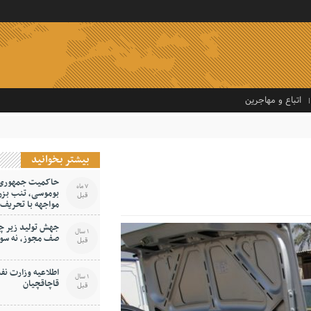
اتباع و مهاجرین
بیشتر بخوانید
حاکمیت جمهوری اس
7 ماه
بوموسی، تنب بزر
قبل
مواجهه با تحریف
جهش تولید زیر چر
1 سال
صف مجوز، نه سو
قبل
اطلاعیه وزارت نف
1 سال
قاچاقچیان
قبل