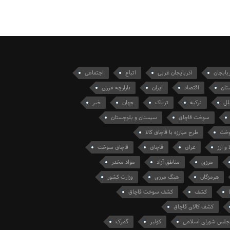
ربایجان
آذربایجان غربی
اتباع
اجتماعی
تان
اقتصاد
ایران
بازارچه مرزی
لل
ترکیه
تریاک
جهان
خبر
سوخت قاچاق
سیستان و بلوچستان
سوخت
طرح مبارزه با قاچاق کالا
 و ارز
عراق
قاچاق
قاچاق سوخت
مرزی
مناطق آزاد
مواد مخدر
هرمزگان
هنگ مرزی
وزارت کشور
کشف
کشف سوخت قاچاق
کشف کالای قاچاق
جلس شورای اسلامی
کولبر
گمرک