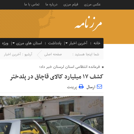
عکس مرزی
فیلم مرزی
درباره ما
تماس با ما
خانه
آخرین اخبار
یادداشت
استان های مرزی
ویژه
شما اینجا هستید :
صفحه اصلی
آرشیو :
آخرین اخبار
فرمانده انتظامی استان لرستان خبر داد؛
کشف ۱۷ ميليارد کالای قاچاق در پلدختر
ارسال
پرینت