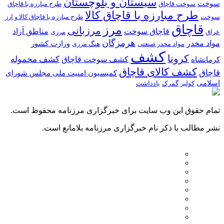
سیستان و بلوچستان
سوخت
سوخت قاچاق
طرح مبارزه با قاچاق
طرح مبارزه با قاچاق کالا
سوخت
طرح مبارزه با قاچاق کالا و ارز
قاچاق
مرز
مرزبانی
قاچاق سوخت
مناطق آزاد
عراق
مرزی
هرمزگان
مواد مخدر
وزارت کشور
مواد مخدر صنعتی
هنگ مرزی
کشف
کرونا
کشف سوخت قاچاق
کشف محموله
کرمانشاه
کشف کالای قاچاق
قاچاق
کمیسیون امنیت ملی مجلس شورای
اسلامی
کولبر
گمرک
یادداشت
تمام حقوق این وب سایت برای خبرگزاری مرزنامه محفوظ است.
نشر مطالب با ذکر نام خبرگزاری مرزنامه بلامانع است.