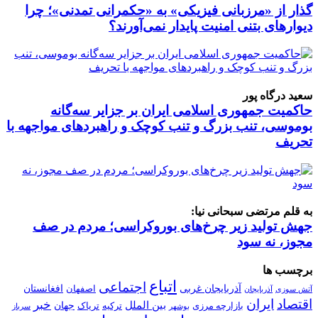
گذار از «مرزبانی فیزیکی» به «حکمرانی تمدنی»؛ چرا
دیوارهای بتنی امنیت پایدار نمی‌آورند؟
سعید درگاه پور
حاکمیت جمهوری اسلامی ایران بر جزایر سه‌گانه
بوموسی، تنب بزرگ و‌ تنب کوچک و راهبردهای مواجهه با
تحریف
به قلم مرتضی سبحانی نیا:
جهش تولید زیر چرخ‌های بوروکراسی؛ مردم در صف
مجوز، نه سود
برچسب ها
اتباع
اجتماعی
آذربایجان غربی
افغانستان
اصفهان
آتش سوزی
آذربایجان
اقتصاد
ایران
خبر
بین الملل
جهان
بازارچه مرزی
ترکیه
تریاک
بوشهر
سرباز