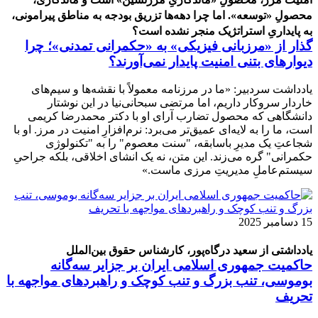
محصولِ «توسعه». اما چرا دهه‌ها تزریق بودجه به مناطق پیرامونی،
به پایداریِ استراتژیک منجر نشده است؟
گذار از «مرزبانی فیزیکی» به «حکمرانی تمدنی»؛ چرا
دیوارهای بتنی امنیت پایدار نمی‌آورند؟
یادداشت سردبیر: «ما در مرزنامه معمولاً با نقشه‌ها و سیم‌های
خاردار سروکار داریم، اما مرتضی سبحانی‌نیا در این نوشتار
دانشگاهی که محصول تضارب آرای او با دکتر محمدرضا کریمی
است، ما را به لایه‌ای عمیق‌تر می‌برد: نرم‌افزارِ امنیت در مرز. او با
شجاعتِ یک مدیرِ باسابقه، "سنت معصوم" را به "تکنولوژی
حکمرانی" گره می‌زند. این متن، نه یک انشای اخلاقی، بلکه جراحیِ
سیستم‌عاملِ مدیریتِ مرزی ماست.»
15 دسامبر 2025
یادداشتی از سعید درگاه‌پور، کارشناس حقوق بین‌الملل
حاکمیت جمهوری اسلامی ایران بر جزایر سه‌گانه
بوموسی، تنب بزرگ و‌ تنب کوچک و راهبردهای مواجهه با
تحریف