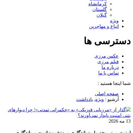
کرمانشاه
گلستان
گیلان
ویژه
اتباع و مهاجرین
دسترسی ها
عکس مرزی
فیلم مرزی
درباره ما
تماس با ما
شما اینجا هستید :
صفحه اصلی
آرشیو :
ویژه
,
یادداشت
13 مه 2026
امنیت مرز، محصولِ «ماندگاریِ مرزنشین» است و ماندگاری،