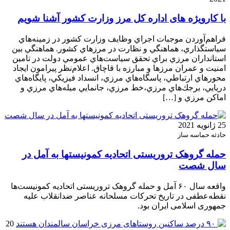
با کارویژه های اداره کل مرز وزارت کشور آشنا شویم
فراهم‌آوردن موجبات اجراي وظايف وزارت كشور در زمينه‌هاي
سياستگذاري، ‌هماهنگي و نظارت در مرزهاي كشور. هماهنگي بين
استانداران مرزي براي تحقق سياست‌هاي عمومي دولت در تامين
امنيت و عمران مرزها و مبارزه با قاچاق. اعلام‌نظر پيرامون ايجاد
محورهاي ارتباطي، پاسگاه‌هاي مرزي، انسداد فيزيكي، پايگاه‌هاي
دريايي، برجك‌هاي مرزي،خط مرزي، جانمايي ميله‌هاي مرزي و
اماكن مرزي و […]
25 ژانویه 2021
حادثه حماسه‌ ساز
حمله گروهک تروریستی اتحادیه کمونیستها به آمل در
سال شصت
واقعه سال ۶۰ آمل و حمله گروهک تروریستی اتحادیه کمونیست‌ها
نقطه‌عطفی در تاریخ تحرکات مسلحانه عناصر ضدانقلاب علیه
جمهوری اسلامی ایران بود.
20