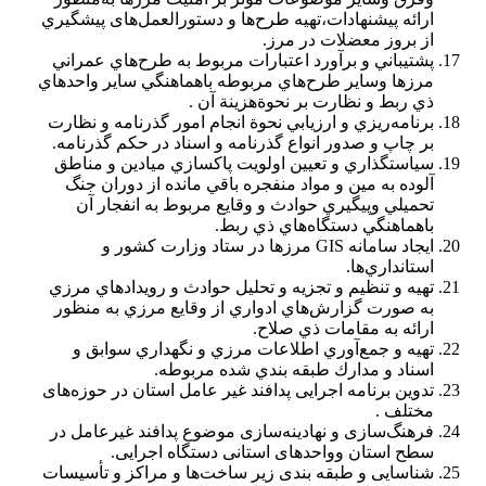
ارائه پيشنهادات،تهيه طرح‌ها و دستورالعمل‌های پيشگيري
از بروز معضلات در مرز.
پشتيباني و برآورد اعتبارات مربوط به طرح‌هاي عمراني
مرزها وساير طرح‌هاي مربوطه با‌هماهنگي ساير واحدهاي
ذي ربط و نظارت بر نحوة‌هزينة آن .
برنامه‌ريزي و ارزيابي نحوة انجام امور گذرنامه و نظارت
بر چاپ و صدور انواع گذرنامه و اسناد در حكم گذرنامه.
سياستگذاري و تعيين اولويت پاكسازي ميادين و مناطق
آلوده به مين و مواد منفجره باقي مانده از دوران جنگ
تحميلي وپيگيري حوادث و وقايع مربوط به انفجار آن
با‌هماهنگي دستگاه‌هاي ذي ربط.
ايجاد سامانه GIS مرزها در ستاد وزارت كشور و
استانداري‌ها.
تهيه و تنظيم و تجزيه و تحليل حوادث و رويدادهاي مرزي
به صورت گزارش‌هاي ادواري از وقايع مرزي به منظور
ارائه به مقامات ذي صلاح.
تهيه و جمع‌آوري اطلاعات مرزي و نگهداري سوابق و
اسناد و مدارك طبقه بندي شده مربوطه.
تدوین برنامه اجرایی پدافند غیر عامل استان در حوزه‌های
مختلف .
فرهنگ‌سازی و نهادینه‌سازی موضوع پدافند غیرعامل در
سطح استان وواحدهای استانی دستگاه اجرایی.
شناسایی و طبقه بندی زیر ساخت‌ها و مراکز و تأسیسات