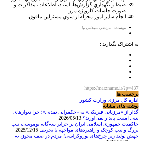
ضبط و نگهداري گزارش‌ها، اسناد، اطلاعات، مذاكرات و
صورت جلسات كارويژه مرز.
انجام ساير امور محوله از سوي مسئولين مافوق.
نویسنده : مرتضی سبحانی نیا
به اشتراک بگذارید :
https://marzname.ir/?p=437
برچسب ها
اداره کل مرزی
وزارت کشور
نوشته های مشابه
گذار از «مرزبانی فیزیکی» به «حکمرانی تمدنی»؛ چرا دیوارهای
بتنی امنیت پایدار نمی‌آورند؟
2026/05/13
حاکمیت جمهوری اسلامی ایران بر جزایر سه‌گانه بوموسی، تنب
بزرگ و‌ تنب کوچک و راهبردهای مواجهه با تحریف
2025/12/15
جهش تولید زیر چرخ‌های بوروکراسی؛ مردم در صف مجوز، نه