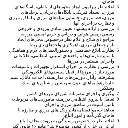
قاچاق.
اعلام‌نظر پيرامون ايجاد محورهاي ارتباطي، پاسگاه‌هاي
مرزي، انسداد فيزيكي، پايگاه‌هاي دريايي، برجك‌هاي
مرزي،خط مرزي، جانمايي ميله‌هاي مرزي و اماكن مرزي
و نظارت بر اجراي آنها.
بررسي و ارائه پيشنهاد تعيين مبادي ورودي و خروجي
رسمي زميني،‌هوايي و دريايي و حريم امنيتي مرز به
مراجع ذي‌صلاح واعلام نظر درخصوص محل‌هاي ايجاد
بازارچه‌هاي مرزي با‌همكاري واحدهاي ذي ربط.
نظارت،ابلاغ خط‌مشي و دستورالعمل‌هاي لازم و هماهنگي
با سايرسازمان‌ها و واحدهاي امنيتي، انتظامي،اطلاعاتي
واجرايي مستقر در مرزها.
بررسي و نظارت بر اجراي استقرار تجهيزات و تاسيسات
مورد نياز در مرزها از قبيل:سيستم‌هاي الكترونيكي
پيشرفته، رادار، دوربين‌هاي مداربسته، احداث كانال، سيم
خاردار‌هواپيماهاي بدون سرنشين و شناورهاي سبك
وسنگين.
پيگيري و اجراي مصوبات شوراي مرزهاي كشور .
تعامل با نيروي انتظامي درزمينه ماموريت‌هاي مربوط به
تامين امنيت در مناطق مرزي و اجراي
معاهدات،موافقتنامه‌ها،پروتكل‌هاي مرزي و مبارزه با
قاچاق،گذرنامه و امور اتباع.
اعلام نظر در خصوص رسيدگي به پرونده تخلف اتباع
ايراني در خارج از كشور موضوع بند۲ ماده ۱۶ قانون گذر