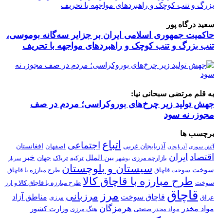
سعید درگاه پور
حاکمیت جمهوری اسلامی ایران بر جزایر سه‌گانه بوموسی،
تنب بزرگ و‌ تنب کوچک و راهبردهای مواجهه با تحریف
به قلم مرتضی سبحانی نیا:
جهش تولید زیر چرخ‌های بوروکراسی؛ مردم در صف
مجوز، نه سود
برچسب ها
اتباع
اجتماعی
آذربایجان غربی
افغانستان
اصفهان
آتش سوزی
آذربایجان
اقتصاد
ایران
خبر
بین الملل
جهان
بازارچه مرزی
ترکیه
تریاک
بوشهر
سرباز
سیستان و بلوچستان
سوخت
سوخت قاچاق
طرح مبارزه با قاچاق
طرح مبارزه با قاچاق کالا
سوخت
طرح مبارزه با قاچاق کالا و ارز
قاچاق
مرز
مرزبانی
قاچاق سوخت
مناطق آزاد
عراق
مرزی
هرمزگان
مواد مخدر
وزارت کشور
مواد مخدر صنعتی
هنگ مرزی