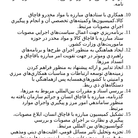
نامه.
همكاري با ستادهاي مبارزه با مواد مخدرو قاچاق
كالا،كميسيون‌ها وكميته‌هاي تخصصي آن و انجام و پيگيري
اجراي مصوبات مرتبط.
برنامه‌ريزي جهت اعمال سياست‌هاي اجرايي مصوبات
ستاد مبارزه با قاچاق كالا و مواد مخدر در حوزه
ماموريت‌هاي وزارت كشور.
ايجاد ‌هماهنگي به منظور اجراي طرح‌ها و برنامه‌هاي
راهبردي وموثر در جهت تقويت امر مبارزه باقاچاق و
انسداد مرزها.
اتخاذ تدابير و ارائه پيشنهاد به منظور فراهم كردن
زمينه‌هاي توسعه ارتباطات و مناسبات ‌همكاري‌هاي مرزي
و امنيتي با كشورهاي‌همسايه پس از‌هماهنگي با
دستگاه‌هاي ذي ربط.
بررسي اسناد و مقررات بين‌المللي مربوط به مرزها،
گذرنامه، مبارزه با قاچاق انسان و جرائم سازمان يافته به
منظور ساماندهي امور مرز و پيگيري واجراي موارد
مرتبط.
تشكيل كميسيون مبارزه با قاچاق انسان، ابلاغ مصوبات،
پيگيري و نظارت بر اجراي مصوبات و بررسي
كنوانسيون‌هاي بين المللي مرتبط.
تجزيه وتحليل تاثير مسائل قومي، اقليت‌هاي ديني ومذهبي
وفرق وساير موضوعات موثر بر امنيت مرزها به‌منظور