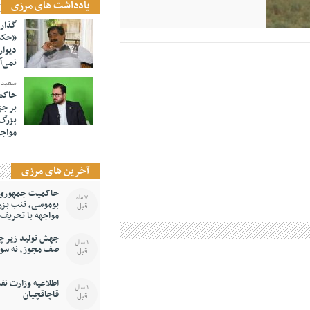
یادداشت های مرزی
گذار 
«حکمر
دیوار
نمی‌آ
سعید د
حاکمی
بر جز
بزرگ 
مواجه
آخرین های مرزی
حاکمیت جمهوری اس
7 ماه
بوموسی، تنب بزر
قبل
مواجهه با تحریف
جهش تولید زیر چر
1 سال
صف مجوز، نه سو
قبل
اطلاعیه وزارت نف
1 سال
قاچاقچیان
قبل