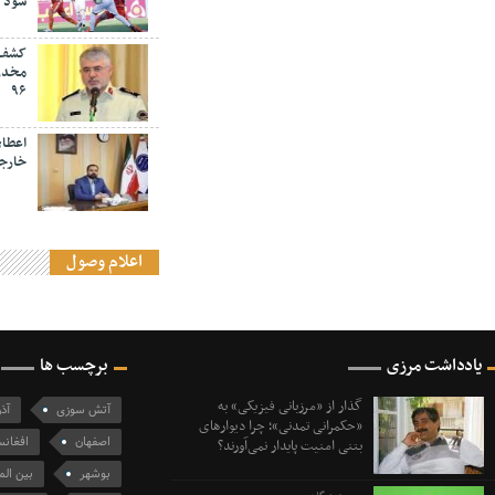
شود
مخدر 
۹۶
اعطای
خارجی
اعلام وصول
یادداشت مرزی
برچسب ها
گذار از «مرزبانی فیزیکی» به
آتش سوزی
آذ
«حکمرانی تمدنی»؛ چرا دیوارهای
اصفهان
افغانس
بتنی امنیت پایدار نمی‌آورند؟
بوشهر
بین الم