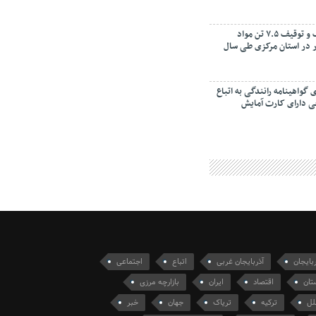
کشف و توقیف ۷.۵ تن مواد
در استان مرکزی طی سال
 گواهینامه رانندگی به اتباع
 دارای کارت آمایش
ربایجان
آذربایجان غربی
اتباع
اجتماعی
تان
اقتصاد
ایران
بازارچه مرزی
لل
ترکیه
تریاک
جهان
خبر