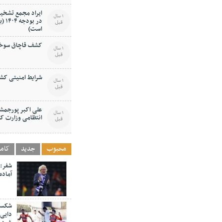
ایراد مجمع تشخیص
1 سال
در ب
قبل
است)
کشف قاچاق سوخت 
1 سال
قبل
شرایط امنیتی کشو
1 سال
قبل
علی اکبر پورجمشی
1 سال
انتظامی وزارت ک
قبل
محبوب
جدید
کام
شفر: 
آماده
شکست 
دایی 