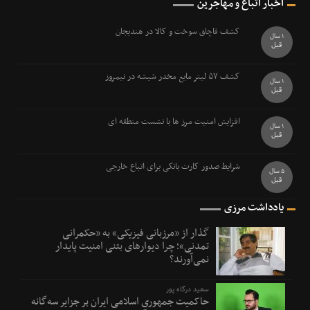
اخبار اتباع و مهاجرین
کشف قاچاق سوخت و کالا در هندیجان
1 سال
قبل
کشف ۵۷ ليتر مايع مخدر شيشه در نيمروز
1 سال
قبل
افزایش امنیت مرز ها با نشست منطقه ای
1 سال
قبل
شرایط صدور کارت بانکی برای اتباع خارجی
5 سال
قبل
یادداشت مرزی
گذار از «مرزبانی فیزیکی» به «حکمرانی
تمدنی»؛ چرا دیوارهای بتنی امنیت پایدار
نمی‌آورند؟
سعید درگاه پور
حاکمیت جمهوری اسلامی ایران بر جزایر سه‌گانه