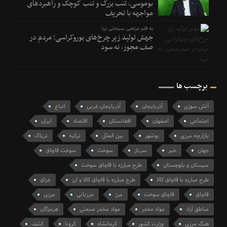
بوموسی، تنب بزرگ و‌ تنب کوچک و راهبردهای
مواجهه با تحریف
به قلم مرتضی سبحانی نیا:
جهش تولید زیر چرخ‌های بوروکراسی؛ مردم در
صف مجوز، نه سود
برچسب ها
آتش سوزی
آذربایجان
آذربایجان غربی
اتباع
اجتماعی
اصفهان
افغانستان
اقتصاد
ایران
بازارچه مرزی
بوشهر
بین الملل
ترکیه
تریاک
جهان
خبر
سرباز
سوخت
سوخت قاچاق
سیستان و بلوچستان
طرح مبارزه با قاچاق سوخت
طرح مبارزه با قاچاق کالا
طرح مبارزه با قاچاق کالا و ارز
عراق
قاچاق
قاچاق سوخت
مرز
مرزبانی
مرزی
مناطق آزاد
مواد مخدر
مواد مخدر صنعتی
هرمزگان
هنگ مرزی
وزارت کشور
کرمانشاه
کرونا
کشف