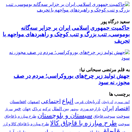
سعید درگاه پور
حاکمیت جمهوری اسلامی ایران بر جزایر سه‌گانه
بوموسی، تنب بزرگ و‌ تنب کوچک و راهبردهای مواجهه با
تحریف
به قلم مرتضی سبحانی نیا:
جهش تولید زیر چرخ‌های بوروکراسی؛ مردم در صف
مجوز، نه سود
برچسب ها
اتباع
اجتماعی
آذربایجان غربی
افغانستان
اصفهان
آتش سوزی
آذربایجان
اقتصاد
ایران
خبر
بین الملل
جهان
بازارچه مرزی
ترکیه
تریاک
بوشهر
سرباز
سیستان و بلوچستان
سوخت
سوخت قاچاق
طرح مبارزه با قاچاق
طرح مبارزه با قاچاق کالا
سوخت
طرح مبارزه با قاچاق کالا و ارز
قاچاق
مرز
مرزبانی