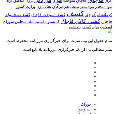
قاچاق سوخت
مناطق آزاد
عراق
مرزی
هرمزگان
مواد مخدر
وزارت کشور
مواد مخدر صنعتی
هنگ مرزی
کشف
کرونا
کشف سوخت قاچاق
کشف محموله
کرمانشاه
کشف کالای قاچاق
قاچاق
کمیسیون امنیت ملی مجلس شورای
اسلامی
کولبر
گمرک
یادداشت
تمام حقوق این وب سایت برای خبرگزاری مرزنامه محفوظ است.
نشر مطالب با ذکر نام خبرگزاری مرزنامه بلامانع است.
خوراک
آب و هوا
قیمت ها