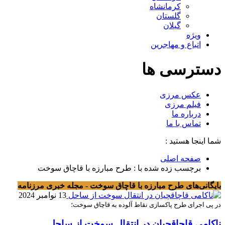
کرمانشاه
گلستان
گیلان
ویژه
اتباع و مهاجرین
دسترسی ها
عکس مرزی
فیلم مرزی
درباره ما
تماس با ما
شما اینجا هستید :
صفحه اصلی
برچسب زده شده با : طرح مبارزه با قاچاق سوخت
بایگانی‌های طرح مبارزه با قاچاق سوخت - مجله خبری مرزنامه
13 نوامبر 2024
در پی اجرای طرح پاکسازی نقاط آلوده به قاچاق سوخت؛
ناکامی قاچاقچيان در انتقال سوخت از ساحل