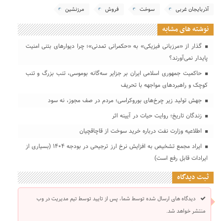
آذربایجان غربی
سوخت
فروش
مرزنشین
نوشته های مشابه
گذار از «مرزبانی فیزیکی» به «حکمرانی تمدنی»؛ چرا دیوارهای بتنی امنیت
پایدار نمی‌آورند؟
حاکمیت جمهوری اسلامی ایران بر جزایر سه‌گانه بوموسی، تنب بزرگ و‌ تنب
کوچک و راهبردهای مواجهه با تحریف
جهش تولید زیر چرخ‌های بوروکراسی؛ مردم در صف مجوز، نه سود
زندگان تاریخ؛ روایت حیات در آیینه اثر
اطلاعیه وزارت نفت درباره خرید سوخت از قاچاقچیان
ایراد مجمع تشخیص به افزایش نرخ ارز ترجیحی در بودجه ۱۴۰۴ (بسیاری از
ایرادات قابل رفع است)
ثبت دیدگاه
دیدگاه های ارسال شده توسط شما، پس از تایید توسط تیم مدیریت در وب
منتشر خواهد شد.