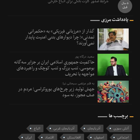
شرایط صدور کارت بانکی برای اتباع خارجی
5 سال
قبل
یادداشت مرزی
گذار از «مرزبانی فیزیکی» به «حکمرانی
تمدنی»؛ چرا دیوارهای بتنی امنیت پایدار
نمی‌آورند؟
سعید درگاه پور
حاکمیت جمهوری اسلامی ایران بر جزایر سه‌گانه
بوموسی، تنب بزرگ و‌ تنب کوچک و راهبردهای
مواجهه با تحریف
به قلم مرتضی سبحانی نیا:
جهش تولید زیر چرخ‌های بوروکراسی؛ مردم در
صف مجوز، نه سود
برچسب ها
آتش سوزی
آذربایجان
آذربایجان غربی
اتباع
اجتماعی
اصفهان
افغانستان
اقتصاد
ایران