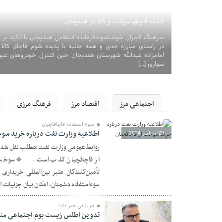
کشف قاچاق سوخت و کالا در هندیجان
سرهنگ کامران خوشناموندفرمانده انتظامی هندیجان با تاکید بر ع
در راستای مبارزه جدی و همه جانبه با پدیده شوم قاچاق کالا 
سواری […]
اجتماعی مرز
اقتصاد مرز
فرهنگ مرزی
سوء استفاده قاچاقاچیان
اطلاعیه وزارت نفت درباره خرید سو
29 دسامبر 2024
از قاچاقچیان کذب است. 🔹سوخت مورد
تأمین‌کنندگان متبر بین‌المللی خریدار
سوءاستفاده دشمنان، امکان بیان جزئیات 
مزینانی خبر داد؛
تدوین اطلس زیست بوم اجتماعی منا