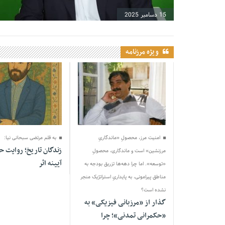
15 دسامبر 2025
ویژه مرزنامه
13 مه 2026
04 آوریل 2025
امنیت مرز، محصولِ «ماندگاریِ
به قلم مرتضی سبحانی نیا:
زندگان تاریخ؛ روایت ح
مرزنشین» است و ماندگاری، محصولِ
آیینه اثر
«توسعه». اما چرا دهه‌ها تزریق بودجه به
مناطق پیرامونی، به پایداریِ استراتژیک منجر
نشده است؟
گذار از «مرزبانی فیزیکی» به
«حکمرانی تمدنی»؛ چرا