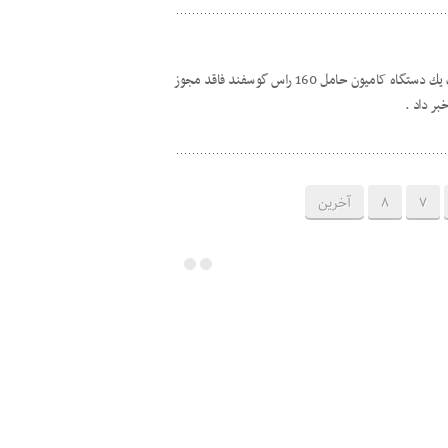
فرمانده انتظامی کوه‌چنار فارس از توقيف يك دستگاه کاميون حامل 160 راس گوسفند فاقد مجوز
7
8
آخرین