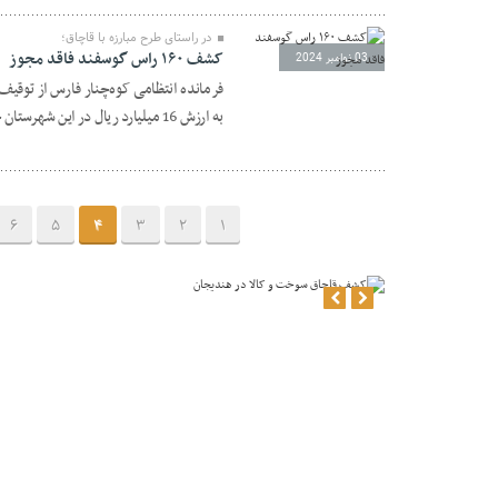
در راستای طرح مبارزه با قاچاق؛
کشف ۱۶۰ راس گوسفند فاقد مجوز
03 نوامبر 2024
به ارزش 16 ميليارد ريال در اين شهرستان خبر داد .
6
5
4
3
2
1