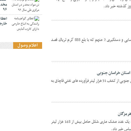
مخدر 
ز گذشته خبر داد.
۹۶
اعطای
خارجی
فرمانده انتظامی شهرستان سبزوار از شناسايی و دستگيری 2 متهم که با بلع 888 گرم ترياك قصد
اعلام وصول
استان خراسان جنوبی
رئيس پليس امنيت اقتصادی استان خراسان جنوبی از کشف 31 هزار ليتر فرآورده های نفتي قاچاق به
رمزگان
فرمانده مرزبانی استان هرمزگان از کشف يک عدد مشک ماری شکل حامل بيش از 148 هزار ليتر
باس خبر داد.