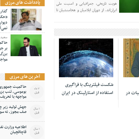
یادداشت های مرزی
هویت تاریخی، جغرافیایی و امنیت ملی
ایران‌اند. از دوران ایلامیان و هخامنشیان تا
گذار 
امروز، ایران بر پهنه آبی خلیج فارس
«حکمر
دیوار
حاکمیت مستمر و تاریخی داشته و این
نمی‌آ
حاکمیت در اسناد، نقشه‌ها و […]
سعید د
حاکمی
بر جز
بزرگ 
مواجه
08 سپتامبر 2024
آخرین های مرزی
شکست‌ فیلترینگ با فراگیری
حاکمیت جمهوری اس
7 ماه
بوموسی، تنب بزر
یات در
استفاده از استارلینک در ایران
قبل
مواجهه با تحریف
جهش تولید زیر چر
1 سال
صف مجوز، نه سو
قبل
اطلاعیه وزارت نف
1 سال
قاچاقچیان
قبل