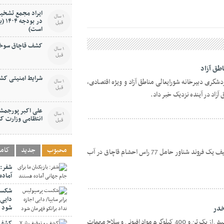
ایراد مجمع تشخیص
1 سال
در ب
قبل
است)
کشف قاچاق سوخت 
1 سال
قبل
طق آزاد
شرایط امنیتی کشو
گری دبیرخانه شورایعالی مناطق آزاد و ویژه اقتصادی،
1 سال
قبل
زاد در آینده نزدیک خبر داد.
علی اکبر پورجمشی
1 سال
انتظامی وزارت ک
قبل
محبوب
جدید
کام
سرپرست پايگاه دريابانی بندر لنگه از توقيف يک فروند شناور حامل 77 راس احشام قاچاق در آب
شفر: 
آماده
شکست 
دایی 
شود
فرمانده مرزبانی انتظامی کشور از کشف بيش از يک تن و 400 کيلوگرم مواد افيونی و سلاح مهمات