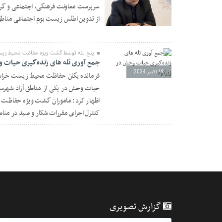
سرپرست معاونت فرهنگی، اجتماعی و گردش
از تدوین اطلس زیست بوم اجتماعی مناطق آ
04 نوامبر 2024
پنج تله توسط گشت ویژه حفاظت محیط ز
جمع آوری تله های زنده‌گیری حیات 
19 اکتبر 2024
فرمانده یگان حفاظت محیط زیست خراسان
اظهار کرد: ماموران گشت ویژه حفاظت
کنترل اجرای مقررات شکار و صید در منا
گزارش تصویری