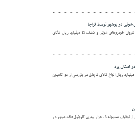
وتی در بوشهر توسط فراجا
جانشين انتظامی استان بوشهر از توقيف کاروان خودروهای شوتی و کشف 12 ميليارد ريال کالای
رمانده انتظامی استان یزد از کشف 170 ميليارد ريال انواع کالای قاچاق در بازرسی از دو کاميون
رئيس پليس امنيت اقتصادی استان کرمان از توقيف محموله 28 هزار ليتری گازوئيل فاقد مجوز در